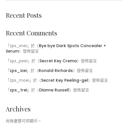
Recent Posts
Recent Comments
「
zps_xnei
」於〈
Bye bye Dark Spots Concealer +
Serum
〉發佈留言
「
zps_peei
」於〈
Secret Key Crema
〉發佈留言
「
zps_izei
」於〈
Ronald Richards
〉發佈留言
「
zps_moei
」於〈
Secret Key Peeling-gel
〉發佈留言
「
zps_trei
」於〈
Dianne Russell
〉發佈留言
Archives
尚無彙整可供顯示。