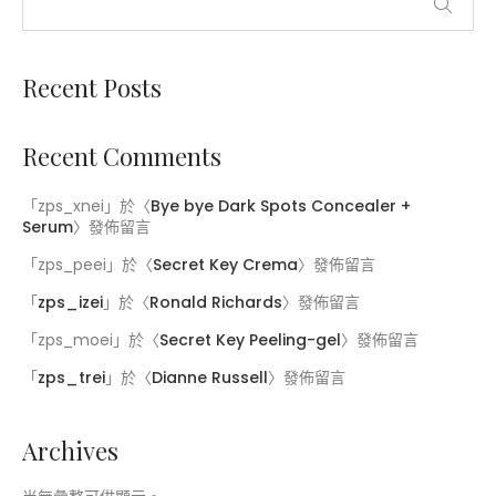
Recent Posts
Recent Comments
「
zps_xnei
」於〈
Bye bye Dark Spots Concealer +
Serum
〉發佈留言
「
zps_peei
」於〈
Secret Key Crema
〉發佈留言
「
zps_izei
」於〈
Ronald Richards
〉發佈留言
「
zps_moei
」於〈
Secret Key Peeling-gel
〉發佈留言
「
zps_trei
」於〈
Dianne Russell
〉發佈留言
Archives